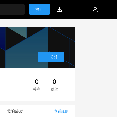
提问
关注
0
0
关注
粉丝
我的成就
查看规则