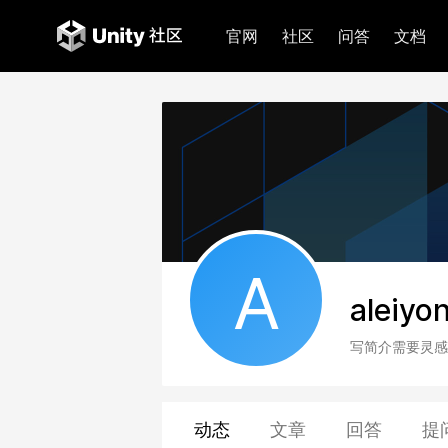
官网
社区
问答
文档
A
aleiyo
写简介需要灵感
动态
文章
回答
提