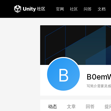
官网
社区
问答
文档
B
B0emW
写简介需要灵感
动态
文章
回答
提