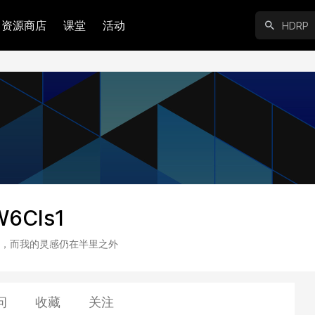
资源商店
课堂
活动
6CIs1
，而我的灵感仍在半里之外
问
收藏
关注