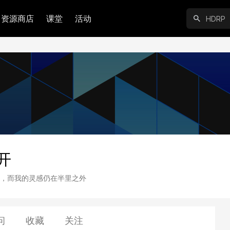
资源商店
课堂
活动
开
，而我的灵感仍在半里之外
问
收藏
关注