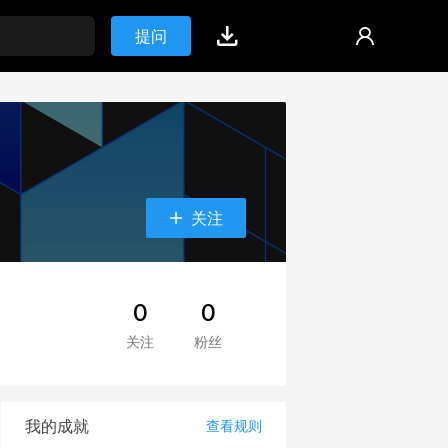
提问
关注
0
0
关注
粉丝
我的成就
查看规则