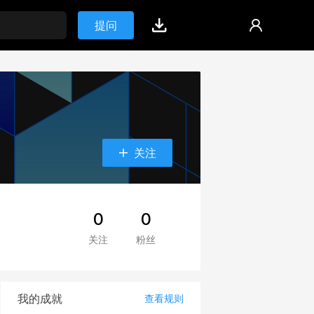
提问
关注
0
0
关注
粉丝
我的成就
查看规则