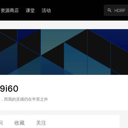
资源商店
课堂
活动
9i60
，而我的灵感仍在半里之外
问
收藏
关注