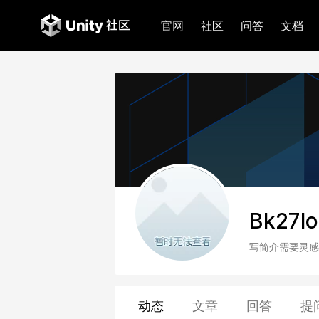
官网
社区
问答
文档
Bk27lo
写简介需要灵感
动态
文章
回答
提