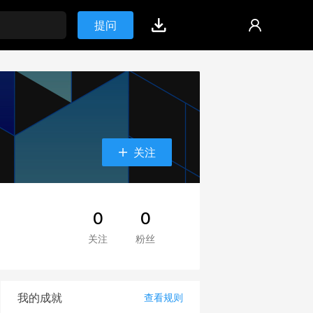
提问
关注
0
0
关注
粉丝
我的成就
查看规则