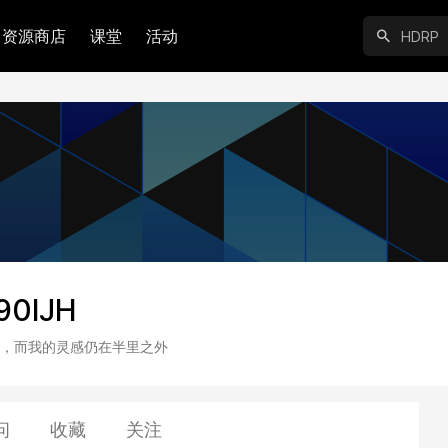
资源商店
课堂
活动
90lJH
，而我的灵感仍在半里之外
问
收藏
关注