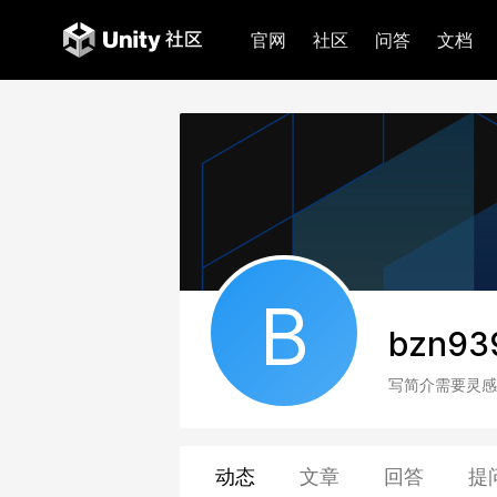
官网
社区
问答
文档
B
bzn93
写简介需要灵感
动态
文章
回答
提