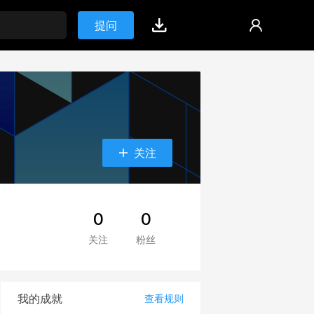
提问
关注
0
0
关注
粉丝
我的成就
查看规则