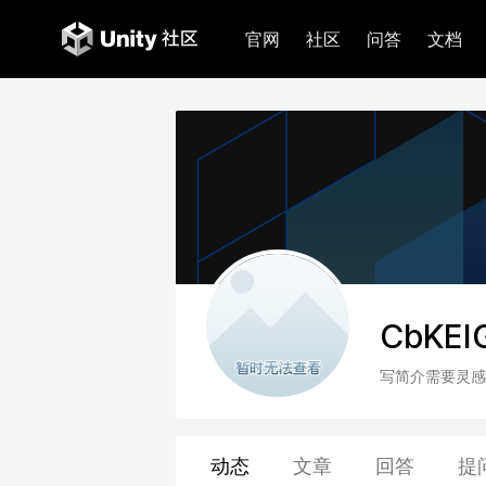
官网
社区
问答
文档
CbKEI
写简介需要灵感
动态
文章
回答
提