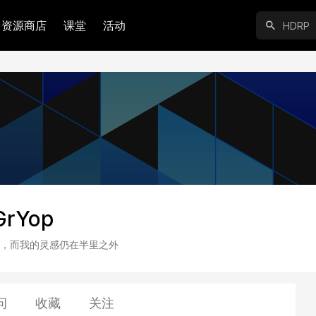
资源商店
课堂
活动
GrYop
，而我的灵感仍在半里之外
问
收藏
关注