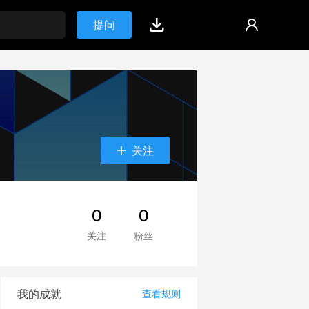
提问
关注
0
0
关注
粉丝
我的成就
查看规则