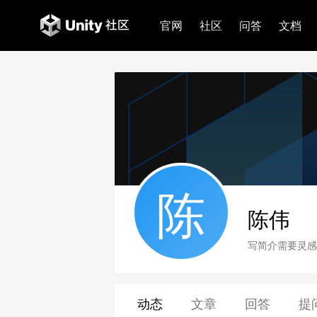
官网
社区
问答
文档
陈
陈伟
写简介需要灵感
动态
文章
回答
提