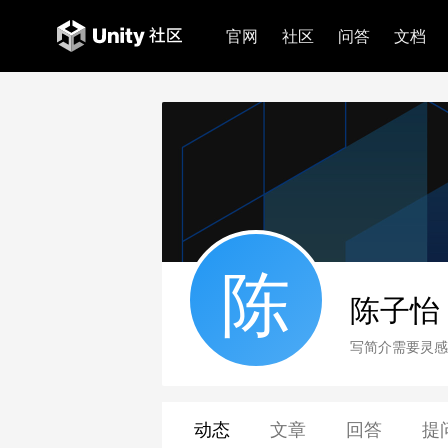
官网
社区
问答
文档
陈
陈子怡
写简介需要灵感
动态
文章
回答
提