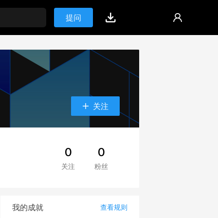
提问
关注
0
0
关注
粉丝
我的成就
查看规则