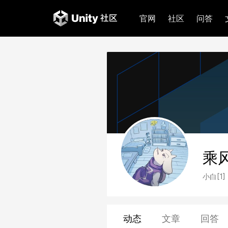
官网
社区
问答
乘
小白[1]
动态
文章
回答