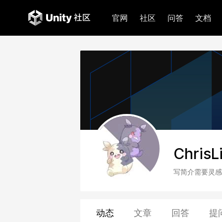
官网
社区
问答
文档
ChrisL
写简介需要灵感
动态
文章
回答
提