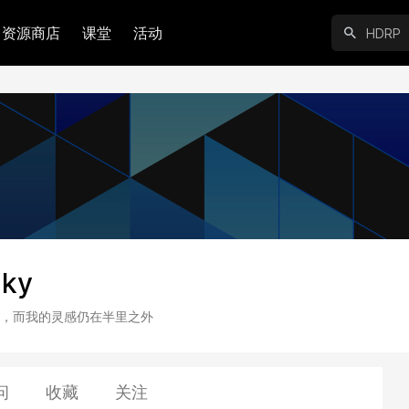
资源商店
课堂
活动
iky
，而我的灵感仍在半里之外
问
收藏
关注