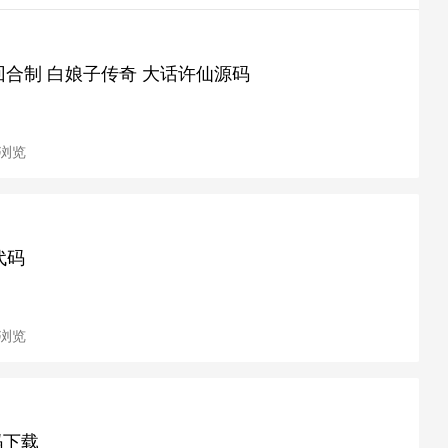
开发 回合制 白娘子传奇 大话许仙源码
次浏览
代码
次浏览
码下载