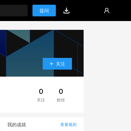
提问
关注
0
0
关注
粉丝
我的成就
查看规则