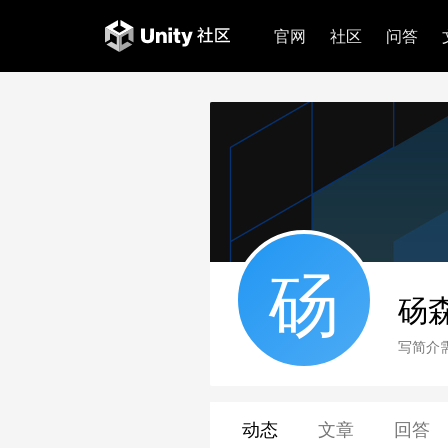
官网
社区
问答
砀
砀
写简介
动态
文章
回答