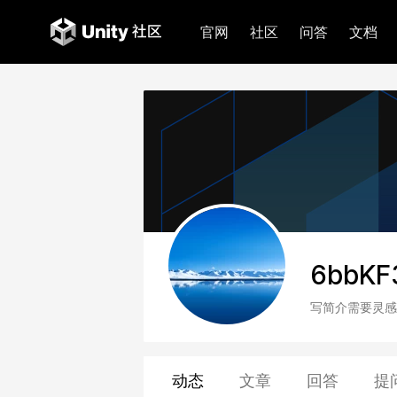
官网
社区
问答
文档
6bbKF
写简介需要灵感
动态
文章
回答
提