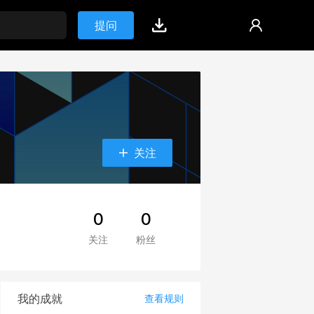
提问
关注
0
0
关注
粉丝
我的成就
查看规则