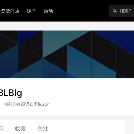
资源商店
课堂
活动
3LBIg
，而我的灵感仍在半里之外
问
收藏
关注