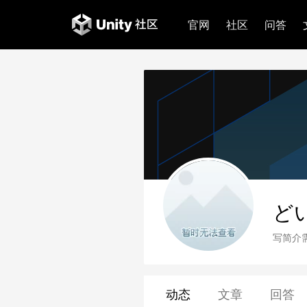
官网
社区
问答
ど
写简介
动态
文章
回答