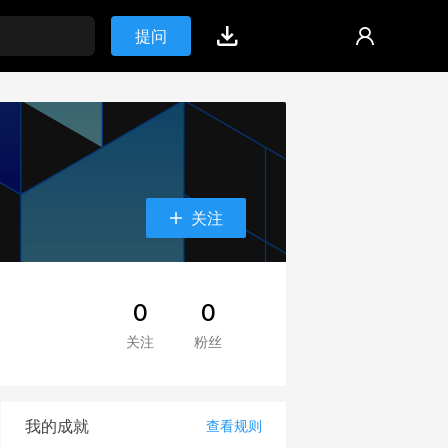
提问
关注
0
0
关注
粉丝
我的成就
查看规则