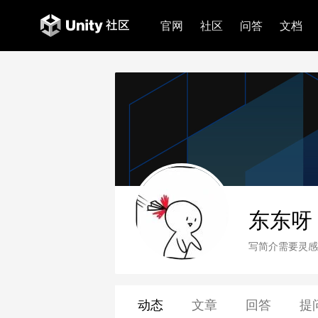
官网
社区
问答
文档
东东呀
写简介需要灵感
动态
文章
回答
提