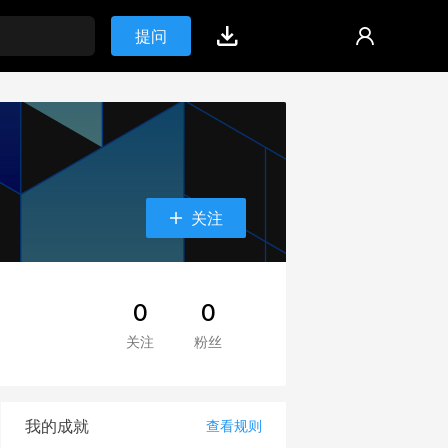
提问
关注
0
0
关注
粉丝
我的成就
查看规则