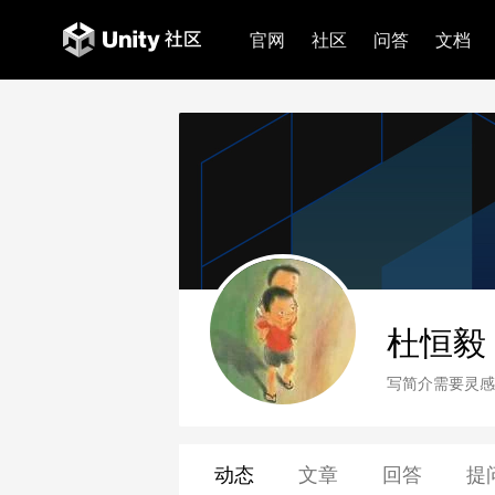
官网
社区
问答
文档
杜恒毅
写简介需要灵感
动态
文章
回答
提