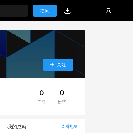
提问
关注
0
0
关注
粉丝
我的成就
查看规则