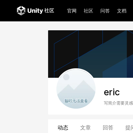
官网
社区
问答
文档
eric
写简介需要灵感
动态
文章
回答
提