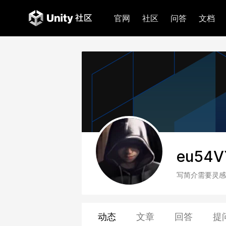
官网
社区
问答
文档
eu54V
写简介需要灵感
动态
文章
回答
提