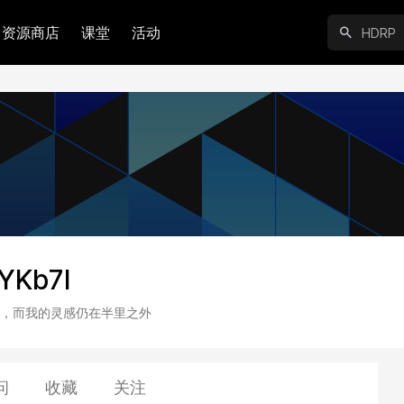
资源商店
课堂
活动
YKb7l
，而我的灵感仍在半里之外
问
收藏
关注