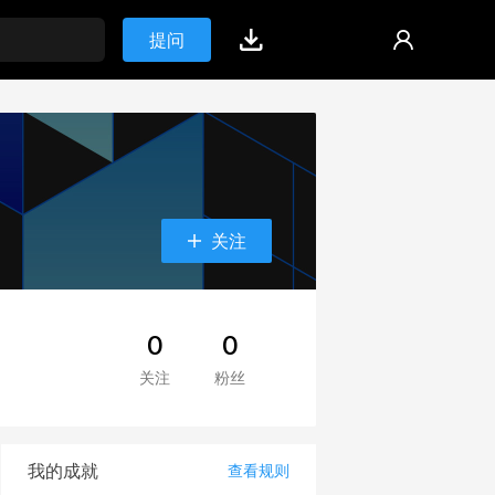
提问
关注
0
0
关注
粉丝
我的成就
查看规则