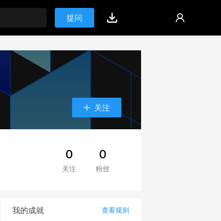
提问
关注
0
0
关注
粉丝
我的成就
查看规则