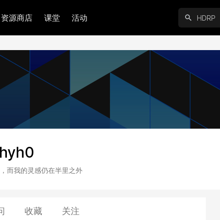
资源商店
课堂
活动
7hyh0
，而我的灵感仍在半里之外
问
收藏
关注