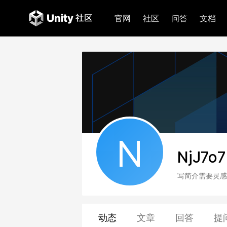
官网
社区
问答
文档
N
NjJ7o
写简介需要灵感
动态
文章
回答
提