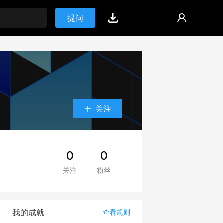
提问
关注
0
0
关注
粉丝
我的成就
查看规则