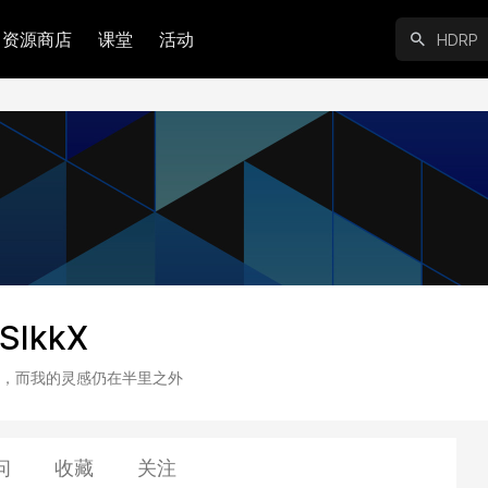
资源商店
课堂
活动
SIkkX
，而我的灵感仍在半里之外
问
收藏
关注