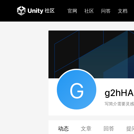
官网
社区
问答
文档
G
g2hHA
写简介需要灵感
动态
文章
回答
提