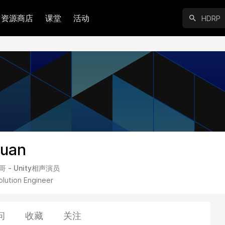
资源商店
课堂
活动
uan
哥 - Unity相声演员
olution Engineer
问
收藏
关注