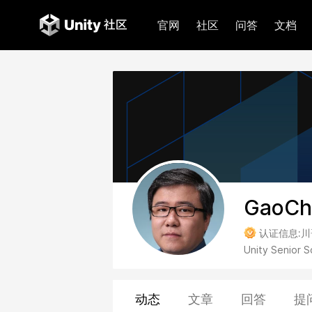
官网
社区
问答
文档
GaoCh
认证信息:
川
Unity Senior S
动态
文章
回答
提