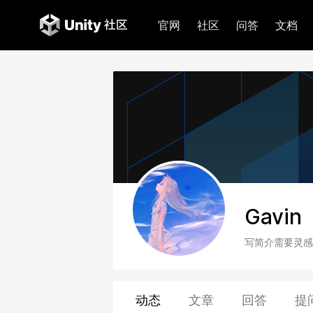
官网
社区
问答
文档
Gavin
写简介需要灵感
动态
文章
回答
提