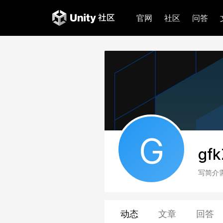
官网
社区
问答
G
gfk
写简介
动态
文章
回答