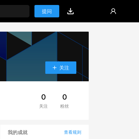
提问
关注
0
0
关注
粉丝
我的成就
查看规则