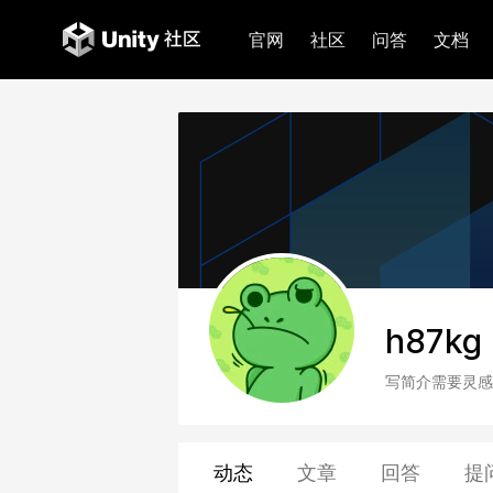
官网
社区
问答
文档
h87kg
写简介需要灵感
动态
文章
回答
提