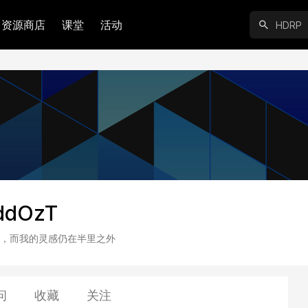
资源商店
课堂
活动
ddOzT
，而我的灵感仍在半里之外
问
收藏
关注