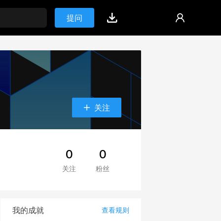
提问
关注
0
0
关注
粉丝
我的成就
查看规则