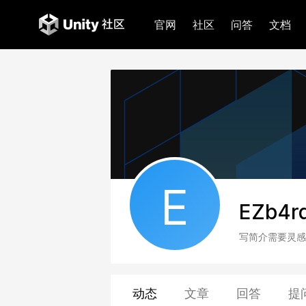
官网
社区
问答
文档
E
EZb4r
写简介需要灵感
动态
文章
回答
提