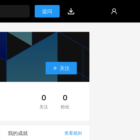
提问
关注
0
0
关注
粉丝
我的成就
查看规则