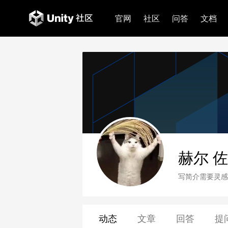
官网
社区
问答
文档
赫尔 
写简介需要灵感
动态
文章
回答
提