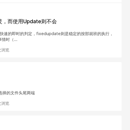
失灵，而使用Update则不会
快速的即时的判定，fixedupdate则是稳定的按部就班的执行，
时（...
 次浏览
量选择的文件头尾两端
 次浏览