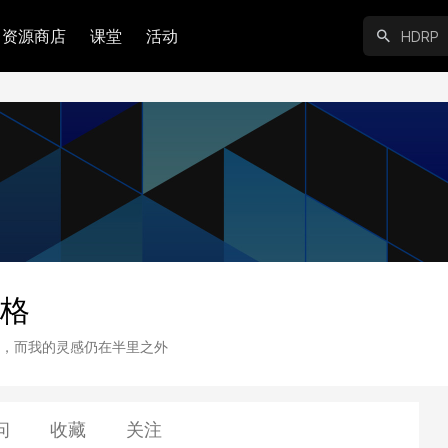
资源商店
课堂
活动
佐格
，而我的灵感仍在半里之外
问
收藏
关注