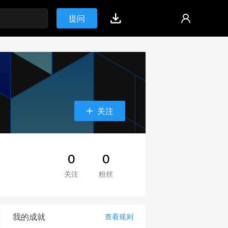
提问
关注
0
0
关注
粉丝
我的成就
查看规则