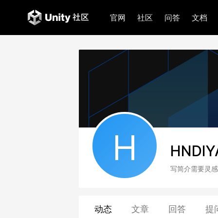
官网
社区
问答
文档
H
HNDlY
写简介需要灵感
动态
文章
回答
提