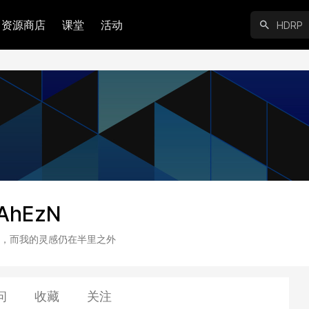
资源商店
课堂
活动
AhEzN
，而我的灵感仍在半里之外
问
收藏
关注