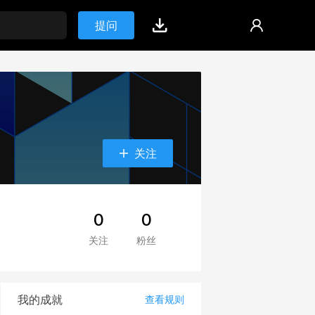
提问
关注
0
0
关注
粉丝
我的成就
查看规则