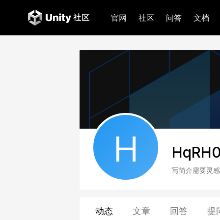
官网
社区
问答
文档
H
HqRH0
写简介需要灵感
动态
文章
回答
提