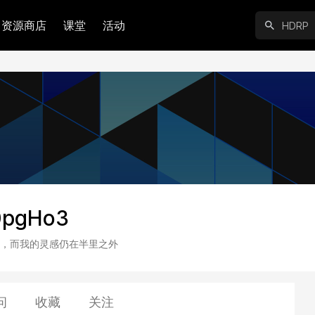
资源商店
课堂
活动
pgHo3
，而我的灵感仍在半里之外
问
收藏
关注