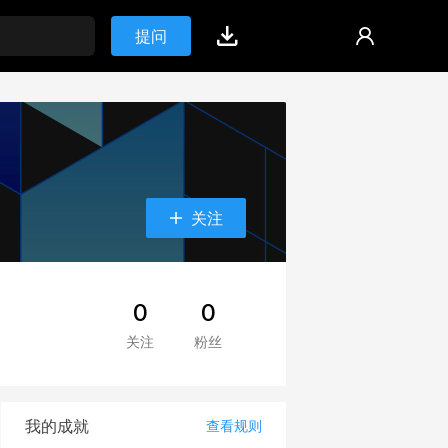
提问
关注
0
0
关注
粉丝
我的成就
查看规则