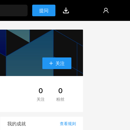
提问
关注
0
0
关注
粉丝
我的成就
查看规则