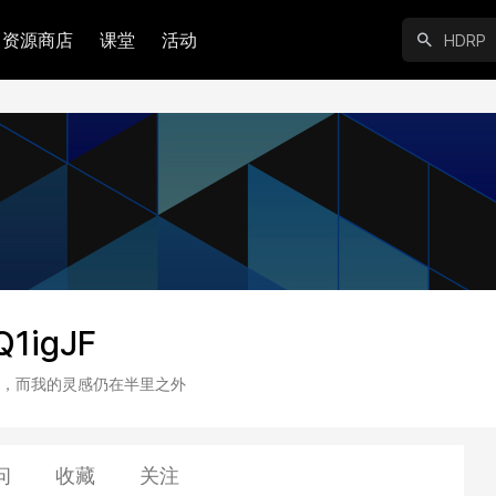
资源商店
课堂
活动
1igJF
，而我的灵感仍在半里之外
问
收藏
关注