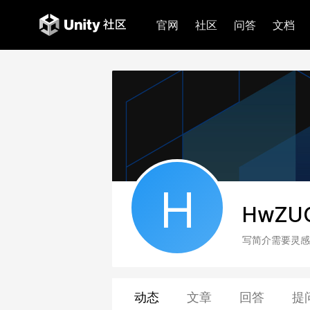
官网
社区
问答
文档
H
HwZUQ
写简介需要灵感
动态
文章
回答
提