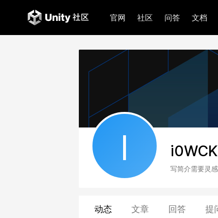
官网
社区
问答
文档
I
i0WCK
写简介需要灵感
动态
文章
回答
提