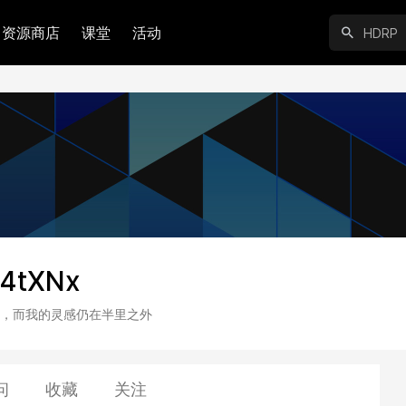
资源商店
课堂
活动
4tXNx
，而我的灵感仍在半里之外
问
收藏
关注