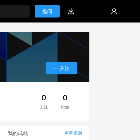
提问
关注
0
0
关注
粉丝
我的成就
查看规则