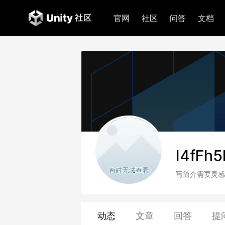
官网
社区
问答
文档
I4fFh
写简介需要灵感
动态
文章
回答
提