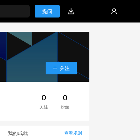
提问
关注
0
0
关注
粉丝
我的成就
查看规则