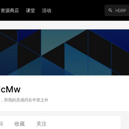
资源商店
课堂
活动
5IcMw
，而我的灵感仍在半里之外
问
收藏
关注