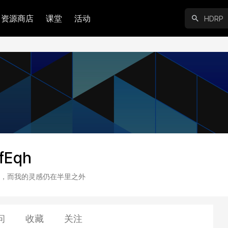
资源商店
课堂
活动
fEqh
，而我的灵感仍在半里之外
问
收藏
关注