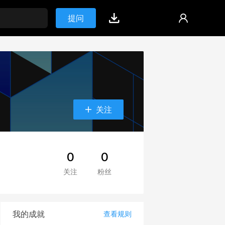
提问
关注
0
0
关注
粉丝
我的成就
查看规则