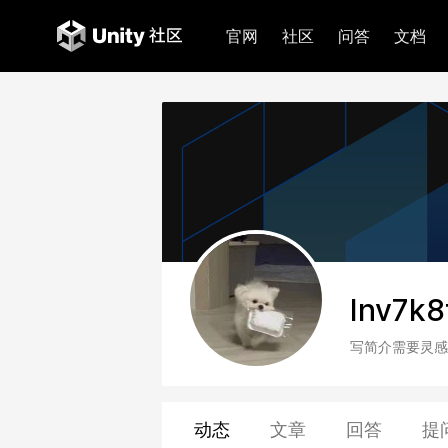
官网
社区
问答
文档
Inv7k8
写简介需要灵感
动态
文章
回答
提