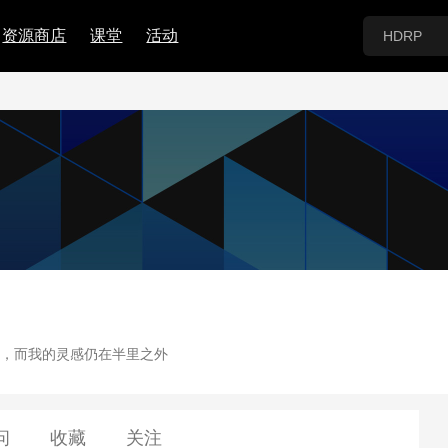
资源商店
课堂
活动
，而我的灵感仍在半里之外
问
收藏
关注