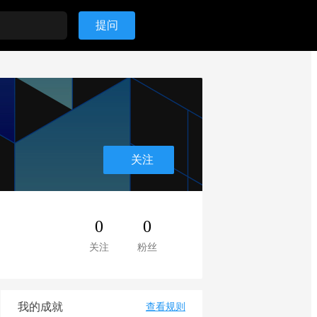
提问
关注
0
0
关注
粉丝
我的成就
查看规则