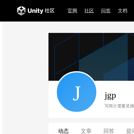
官网
社区
问答
文档
J
jgp
写简介需要灵感
动态
文章
回答
提