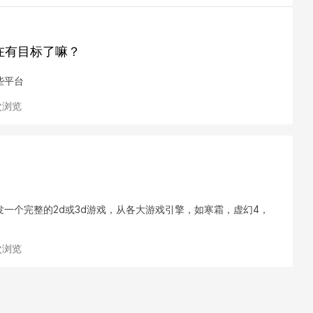
现在有目标了嘛？
些平台
 次浏览
一个完整的2d或3d游戏，从各大游戏引擎，如寒霜，虚幻4，
 次浏览