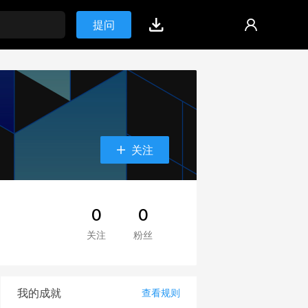
提问
关注
0
0
关注
粉丝
我的成就
查看规则