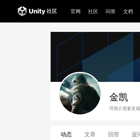
官网
社区
问答
文档
金凯
写简介需要灵感
动态
文章
回答
提