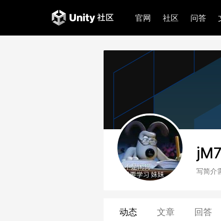
官网
社区
问答
jM7
写简介
动态
文章
回答