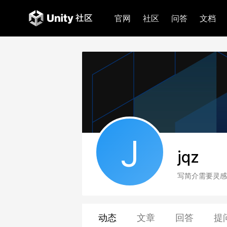
官网
社区
问答
文档
J
jqz
写简介需要灵感
动态
文章
回答
提