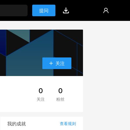
提问
关注
0
0
关注
粉丝
我的成就
查看规则