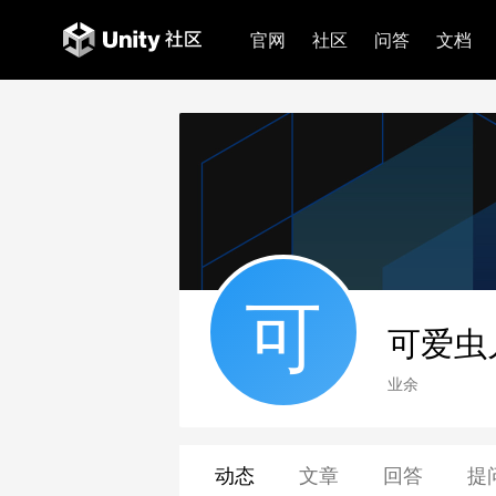
官网
社区
问答
文档
可
可爱虫
业余
动态
文章
回答
提