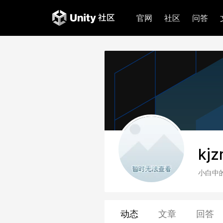
官网
社区
问答
kjz
小白中
动态
文章
回答