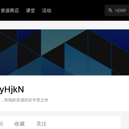
资源商店
课堂
活动
yHjkN
，而我的灵感仍在半里之外
问
收藏
关注