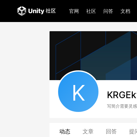
官网
社区
问答
文档
K
KRGEk
写简介需要灵感
动态
文章
回答
提