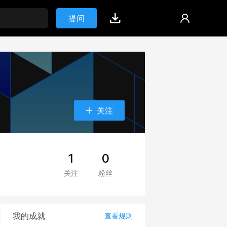
提问
关注
1
0
关注
粉丝
我的成就
查看规则