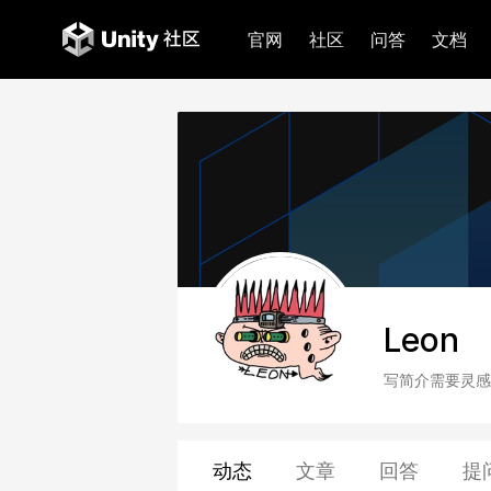
官网
社区
问答
文档
Leon
写简介需要灵感
动态
文章
回答
提