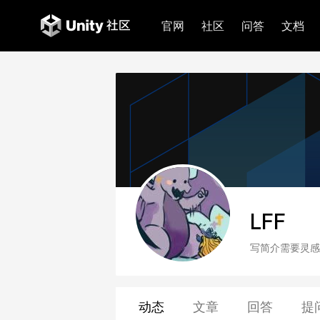
官网
社区
问答
文档
LFF
写简介需要灵感
动态
文章
回答
提