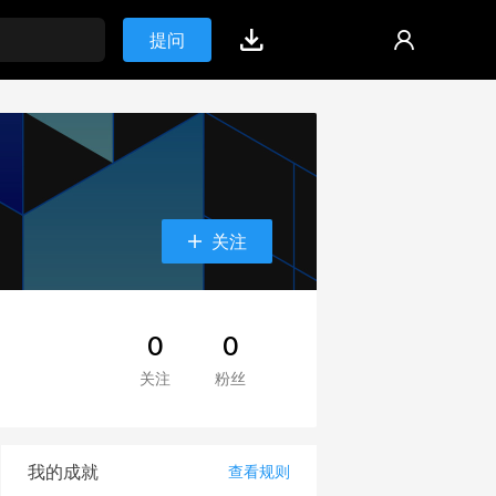
提问
关注
0
0
关注
粉丝
我的成就
查看规则