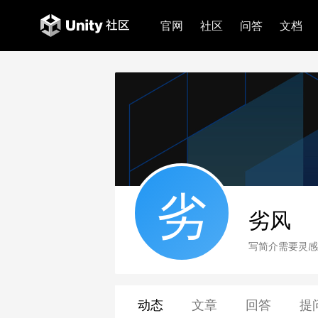
官网
社区
问答
文档
劣
劣风
写简介需要灵感
动态
文章
回答
提