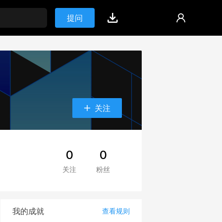
提问
关注
0
0
关注
粉丝
我的成就
查看规则