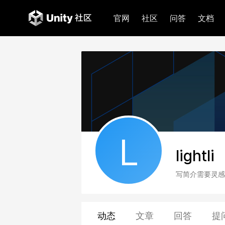
官网
社区
问答
文档
L
lightli
写简介需要灵感
动态
文章
回答
提