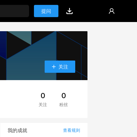
提问
关注
0
0
关注
粉丝
我的成就
查看规则