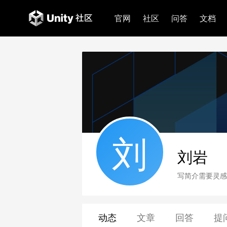
官网
社区
问答
文档
刘
刘岩
写简介需要灵感
动态
文章
回答
提