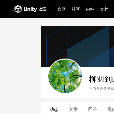
官网
社区
问答
文档
柳羽到
写简介需要灵感
动态
文章
回答
提