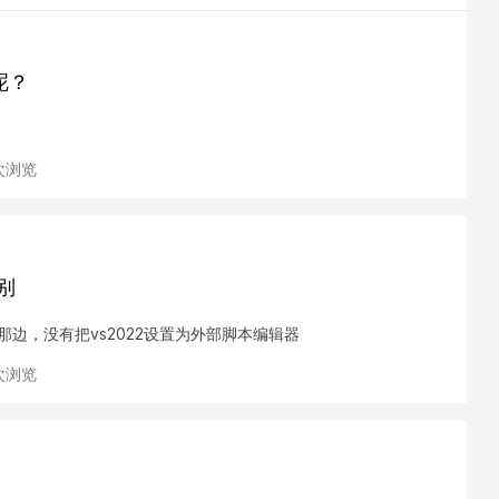
呢？
 次浏览
识别
项那边，没有把vs2022设置为外部脚本编辑器
 次浏览