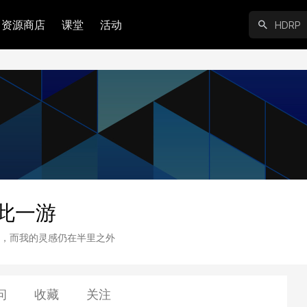
资源商店
课堂
活动
此一游
，而我的灵感仍在半里之外
问
收藏
关注