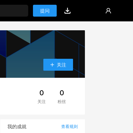
提问
关注
0
0
关注
粉丝
我的成就
查看规则