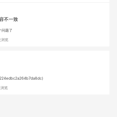
内容不一致
个问题了
 次浏览
e1224edbc2a264b7da8dc)
 次浏览