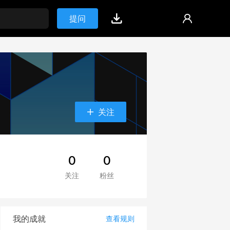
提问
关注
0
0
关注
粉丝
我的成就
查看规则