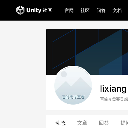
官网
社区
问答
文档
lixiang
写简介需要灵感
动态
文章
回答
提