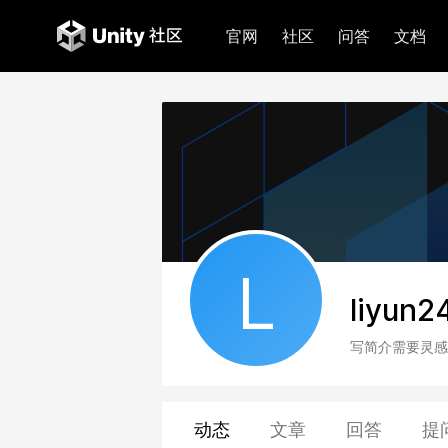
官网
社区
问答
文档
L
liyun2
写简介需要灵感
动态
文章
回答
提