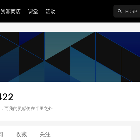
资源商店
课堂
活动
422
，而我的灵感仍在半里之外
问
收藏
关注