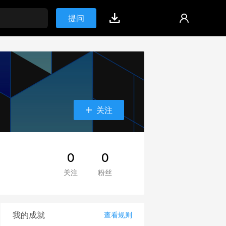
提问
关注
0
0
关注
粉丝
我的成就
查看规则