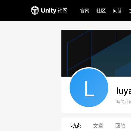
官网
社区
问答
L
luy
写简介
动态
文章
回答