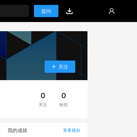
提问
关注
0
0
关注
粉丝
我的成就
查看规则