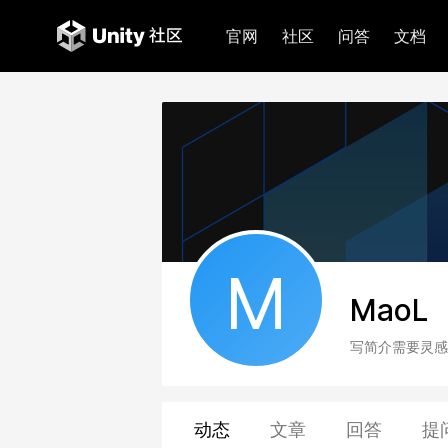
官网
社区
问答
文档
M
MaoL
写简介需要灵感
动态
文章
回答
提