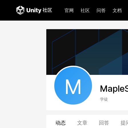
官网
社区
问答
文档
M
Maple
学徒
动态
文章
回答
提